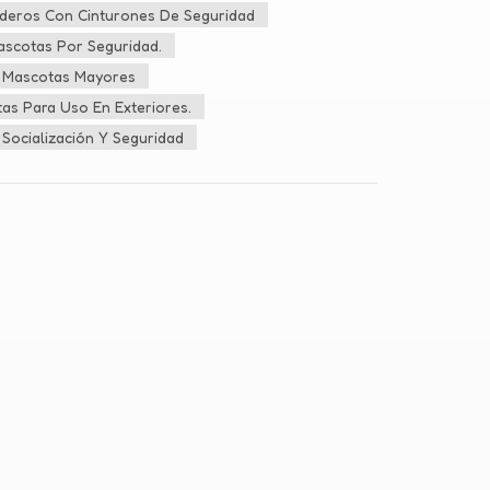
rcionar seguridad y comodidad a las
deros Con Cinturones De Seguridad
a, a menudo necesitamos sacar a nuestras
ascotas Por Seguridad.
ridad de las mascotas en lugares públicos se ha
a Mascotas Mayores
e. Como herramienta conveniente, los cochecitos
as Para Uso En Exteriores.
lución confiable. En primer lugar, los cochecitos
Socialización Y Seguridad
 seguro y cómodo para las mascotas al
ión y sombrilla. Ya sea caminando por el parque o
al, los cochecitos para mascotas pueden aislar a
es peligrosos, como animales extraños, multitudes
aislamiento puede reducir eficazmente el
l ambiente exterior y proporcionarles un espacio
 lugar, los cochecitos para mascotas también
vos de protección, como cinturones de seguridad,
 las mascotas en el cochecito. Este diseño puede
otas salten del cochecito u otras situaciones
sea que viaje, vaya de compras o realice
ochecitos para mascotas pueden brindar a los
uridad. Por lo tanto, vale la pena comprar
olo puede proteger eficazmente la seguridad de