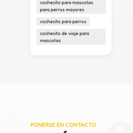
cochecito para mascotas
para perros mayores
cochecito para perros
cochecito de viaje para
mascotas
PONERSE EN CONTACTO