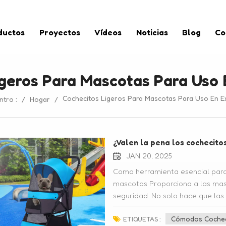
ductos
Proyectos
Vídeos
Noticias
Blog
Co
geros Para Mascotas Para Uso 
Cochecitos Ligeros Para Mascotas Para Uso En Ex
ntro :
/
Hogar
/
¿Valen la pena los cochecit
JAN 20, 2025
Como herramienta esencial para
mascotas Proporciona a las mas
seguridad. No solo hace que las
durante el viaje, sino que tamb
Cómodos Cocheci
para garantizar la seguridad de
ETIQUETAS :