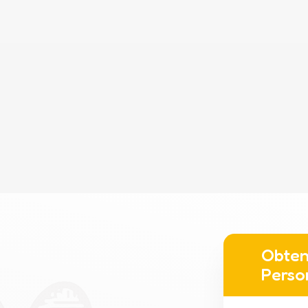
interés de los demás y brindar 
con los demás.En general, vale
no solo puede proporcionar una
las mascotas, sino que también 
comportamiento de las mascotas
socialización. Ya sea que se trat
públicos, los cochecitos para 
seguridad a las mascotas y a los
de las mascotas y las necesidad
para mascotas es una inversión 
Obten
Perso