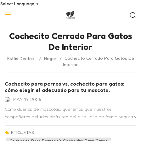
Select Language
▼
Cochecito Cerrado Para Gatos
De Interior
Cochecito Cerrado Para Gatos De
Estás Dentro :
/
Hogar
/
Interior
Cochecito para perros vs. cochecito para gatos:
cómo elegir el adecuado para tu mascota.
MAY 15, 2026
Como dueños de mascotas, queremos que nuestros
compañeros peludos disfruten del aire libre de forma segura y
cómoda. Ya sea que tengas un perro enérgico que necesite
descansar después de largos paseos o un gato curioso que
ETIQUETAS :
merezca respirar aire fresco, un cochecito para mascotas
Cochecito Para Perros Vs Cochecito Para Gatos