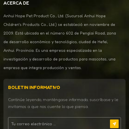
ACERCA DE
terrenos difíciles.✅ Regla general: Todos los cochecitos para
mascotas deberían tener características de seguridad, pero
Anhui Hope Pet Product Co., Ltd. (Sucursal Anhui Hope
la protección contra fugas es mucho más crítica para un
Children's Products Co., Ltd.) se estableció en noviembre de
cochecito de gato que un cochecito para perros.4. Diseño y
portabilidad: Desde un cochecito ligero para mascotas hasta
2009. Está ubicada en el número 602 de Penglai Road, zona
un cochecito doble de alta resistencia.A cochecito para
de desarrollo económico y tecnológico, ciudad de Hefei,
perros Suele ser más pesado debido a su mayor tamaño. El
Anhui. Provincia. Es una empresa especializada en la
PC408 pesa 14,6 kg, pero se pliega en segundos para
investigación y desarrollo de productos para mascotas, una
guardarlo en el coche. Su rampa trasera también sirve como
bolsillo de almacenamiento, muy práctico para el uso diario.A
empresa que integra producción y ventas.
cochecito de gato Es más ligero y compacto. Muchos se
mantienen de pie por sí solos cuando están plegados, como
BOLETIN INFORMATIVO
nuestro PC206, que se pliega con un solo toque mediante
gravedad y pesa solo 6,5 kg, perfecto para quienes viven en la
Continúe leyendo, manténgase informado, suscríbase y le
ciudad y tienen poco espacio de almacenamiento.✅ Regla
invitamos a que nos cuente lo que piensa.
general: Si viajas a menudo o vives en un apartamento
pequeño, un cochecito ligero para mascotas o un carrito
compacto para mascotas cochecito de gato es ideal. Si tienes