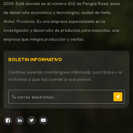
2009. Está ubicada en el número 602 de Penglai Road, zona
mascotasHope Pet tiene un modelo diseñado para satisfacer
sus necesidades.Consejos para que tu mascota se
de desarrollo económico y tecnológico, ciudad de Hefei,
acostumbre al cochecitoLas mascotas pueden mostrarse
Anhui. Provincia. Es una empresa especializada en la
cautelosas al principio. Prueba este sencillo plan de 3
investigación y desarrollo de productos para mascotas, una
días:Día 1: Coloca el cochecito dentro de casa. Deja que lo
empresa que integra producción y ventas.
huelan. Añade golosinas y su manta favorita.Día 2: Colócalos
con cuidado dentro de la casa con golosinas. Dales un paseo
corto sin moverlos del sitio y felicítalos.Día 3: Da un paseo de 5
BOLETIN INFORMATIVO
minutos. Mantén un ritmo tranquilo y positivo. Aumenta
gradualmente el tiempo.La mayoría de las mascotas
Continúe leyendo, manténgase informado, suscríbase y le
aprenden a querer su cochecito en una semana.Preguntas
invitamos a que nos cuente lo que piensa.
frecuentes: Preguntas sobre cochecitos para mascotasP: ¿Son
los cochecitos para mascotas adecuados para perros?R: Sí,
especialmente para perros mayores, razas pequeñas y
mascotas que se recuperan de una lesión. Ayudan a los
perros a disfrutar del tiempo al aire libre sin esforzarse
demasiado.P: ¿Pueden los gatos usar cochecitos para
mascotas?R: Por supuesto. Muchos gatos disfrutan explorando