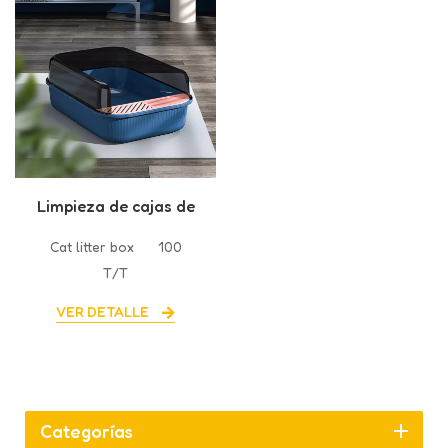
Limpieza de cajas de
inodoro de plástico
Cat litter box
100
barata OEM
T/T
VER DETALLE
Categorías