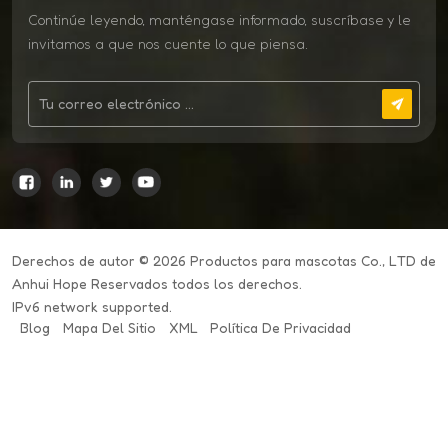
Continúe leyendo, manténgase informado, suscríbase y le
invitamos a que nos cuente lo que piensa.
Derechos de autor © 2026 Productos para mascotas Co., LTD de
Anhui Hope Reservados todos los derechos.
IPv6 network supported.
Blog
Mapa Del Sitio
XML
Política De Privacidad