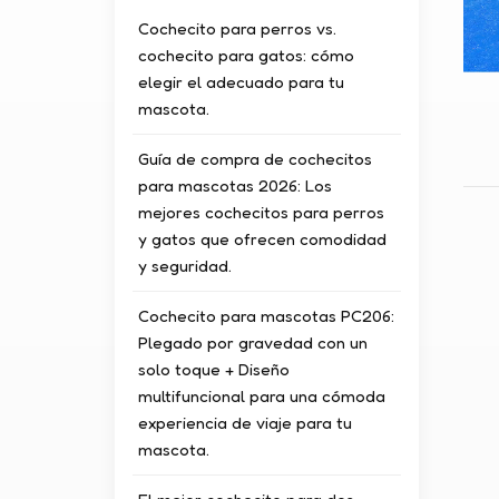
Cochecito para perros vs.
cochecito para gatos: cómo
elegir el adecuado para tu
mascota.
Guía de compra de cochecitos
para mascotas 2026: Los
mejores cochecitos para perros
y gatos que ofrecen comodidad
y seguridad.
Cochecito para mascotas PC206:
Plegado por gravedad con un
solo toque + Diseño
multifuncional para una cómoda
experiencia de viaje para tu
mascota.