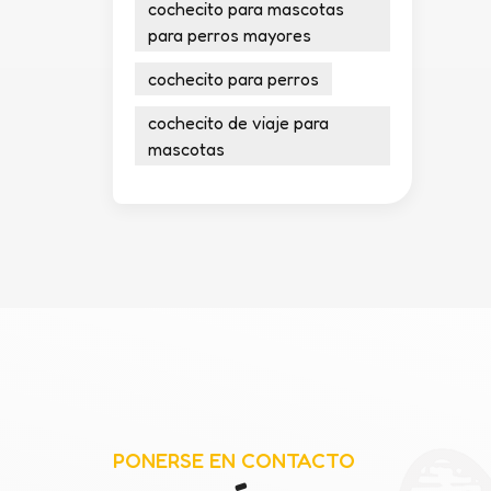
cochecito para mascotas
para perros mayores
cochecito para perros
cochecito de viaje para
mascotas
PONERSE EN CONTACTO