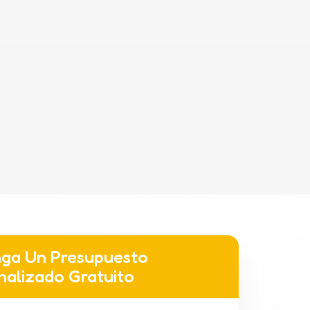
a los propietarios oportunidades para comunicarse
 la pena comprar un cochecito para mascotas, que
 experiencia de conducción segura y cómoda para
ayuda a los propietarios a gestionar mejor el
 y desempeñar un papel positivo en la
e de viajes diarios o de participar en eventos
mascotas pueden brindar más comodidad y
 dueños. Por lo tanto, al considerar el bienestar
es de los eventos públicos, comprar un cochecito
que vale la pena.
ga Un Presupuesto
nalizado Gratuito