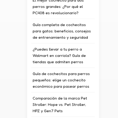
El mejor cochecito para dos
perros grandes: ¿Por qué el
PC408 es revolucionario?
Guía completa de cochecitos
para gatos: beneficios, consejos
de entrenamiento y seguridad
¿Puedes llevar a tu perro a
Walmart en carriola? Guía de
tiendas que admiten perros
Guía de cochecitos para perros
pequeños: elige un cochecito
económico para pasear perros
Comparación de la marca Pet
Stroller: Hope vs. Pet Stroller,
HPZ y Gen7 Pets