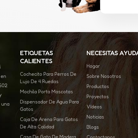
ETIQUETAS
NECESITAS AYUD
CALIENTES
Hogar
i
Cochecito Para Perros De
Sobre Nosotros
 en
Lujo De 4 Ruedas
 602
Productos
Mochila Porta Mascotas
y
Proyectos
Dispensador De Agua Para
s una
Vídeos
Gatos
Noticias
Caja De Arena Para Gatos
De Alta Calidad
Blogs
Casa De Gato De Madera
Contactanos