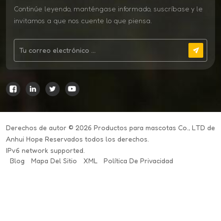
Continúe leyendo, manténgase informado, suscríbase y le
invitamos a que nos cuente lo que piensa.
Derechos de autor © 2026 Productos para mascotas Co., LTD de
Anhui Hope Reservados todos los derechos.
IPv6 network supported.
Blog
Mapa Del Sitio
XML
Política De Privacidad