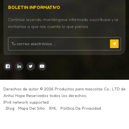
BOLETIN INFORMATIVO
Continúe leyendo, manténgase informado, suscríbase y le
invitamos a que nos cuente lo que piensa.
Derechos de autor © 2026 Productos para mascotas Co., LTD de
Anhui Hope Reservados todos los derechos.
IPv6 network supported.
Blog
Mapa Del Sitio
XML
Política De Privacidad