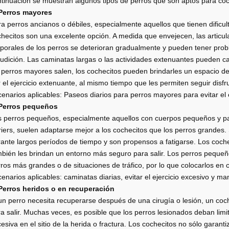
tinuación se muestran algunos tipos de perros que son aptos para coc
 Perros mayores
a perros ancianos o débiles, especialmente aquellos que tienen dificu
hecitos son una excelente opción. A medida que envejecen, las articul
porales de los perros se deterioran gradualmente y pueden tener proble
udición. Las caminatas largas o las actividades extenuantes pueden ca
 perros mayores salen, los cochecitos pueden brindarles un espacio 
 el ejercicio extenuante, al mismo tiempo que les permiten seguir disfru
enarios aplicables: Paseos diarios para perros mayores para evitar el e
 Perros pequeños
 perros pequeños, especialmente aquellos con cuerpos pequeños y pa
riers, suelen adaptarse mejor a los cochecitos que los perros grandes.
ante largos períodos de tiempo y son propensos a fatigarse. Los coche
bién les brindan un entorno más seguro para salir. Los perros pequeñ
ros más grandes o de situaciones de tráfico, por lo que colocarlos en 
enarios aplicables: caminatas diarias, evitar el ejercicio excesivo y m
 Perros heridos o en recuperación
un perro necesita recuperarse después de una cirugía o lesión, un coc
a salir. Muchas veces, es posible que los perros lesionados deban limit
esiva en el sitio de la herida o fractura. Los cochecitos no sólo garant