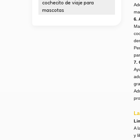
cochecito de viaje para
Ade
mascotas
mas
6.
Mas
coc
dem
Per
par
7. 
Ayu
adu
gra
Adm
pro
La
Lim
A l
y l