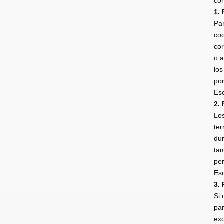
con
1.
Par
coc
cor
o a
los
por
Esc
2.
Los
ter
dur
tam
per
Esc
3.
Si 
par
exc