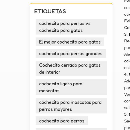
Evi
coc
ETIQUETAS
otr
Evi
cochecito para perros vs
Col
cochecito para gatos
3. 
Red
El mejor cochecito para gatos
pue
cochecito para perros grandes
Aho
col
Cochecito cerrado para gatos
est
de interior
4. 
Ade
cochecito ligero para
par
mascotas
Ver
con
cochecito para mascotas para
sal
perros mayores
5.
cochecito para perros
Sac
pue