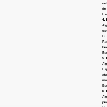
red
de 
Esc
4.
Alg
can
Dur
Par
bue
Esc
5.
Alg
Esp
ata
man
Esc
6. 
Alg
pue