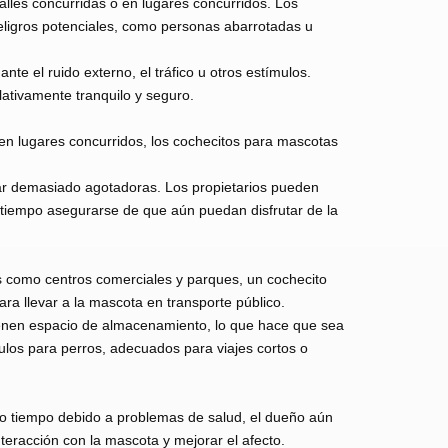
alles concurridas o en lugares concurridos. Los
ligros potenciales, como personas abarrotadas u
te el ruido externo, el tráfico u otros estímulos.
ativamente tranquilo y seguro.
en lugares concurridos, los cochecitos para mascotas
tar demasiado agotadoras. Los propietarios pueden
 tiempo asegurarse de que aún puedan disfrutar de la
es como centros comerciales y parques, un cochecito
a llevar a la mascota en transporte público.
tienen espacio de almacenamiento, lo que hace que sea
culos para perros, adecuados para viajes cortos o
ho tiempo debido a problemas de salud, el dueño aún
interacción con la mascota y mejorar el afecto.