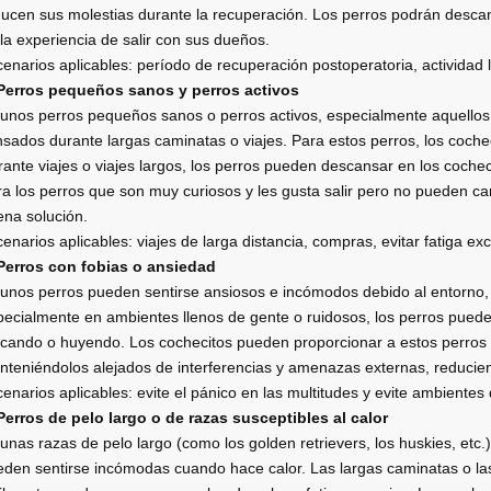
ucen sus molestias durante la recuperación. Los perros podrán descan
la experiencia de salir con sus dueños.
enarios aplicables: período de recuperación postoperatoria, actividad 
 Perros pequeños sanos y perros activos
unos perros pequeños sanos o perros activos, especialmente aquellos
sados durante largas caminatas o viajes. Para estos perros, los coch
ante viajes o viajes largos, los perros pueden descansar en los coch
a los perros que son muy curiosos y les gusta salir pero no pueden c
na solución.
enarios aplicables: viajes de larga distancia, compras, evitar fatiga exc
 Perros con fobias o ansiedad
unos perros pueden sentirse ansiosos e incómodos debido al entorno, 
ecialmente en ambientes llenos de gente o ruidosos, los perros pued
cando o huyendo. Los cochecitos pueden proporcionar a estos perros 
teniéndolos alejados de interferencias y amenazas externas, reducien
enarios aplicables: evite el pánico en las multitudes y evite ambiente
Perros de pelo largo o de razas susceptibles al calor
unas razas de pelo largo (como los golden retrievers, los huskies, etc
den sentirse incómodas cuando hace calor. Las largas caminatas o las a