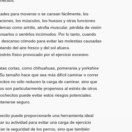
hecitos:
ltades para moverse o se cansan fácilmente, los
aciones, los músculos, los huesos y otras funciones
mas como artritis, atrofia muscular, pérdida de visión
nsarlos o sentirlos incómodos. Por lo tanto, cuando
de descanso cómodo para evitar las molestias causadas
tando del aire fresco y del sol afuera.
strés físico provocado por el ejercicio excesivo.
tas cortas, como chihuahuas, pomerania y yorkshire
 Su tamaño hace que sea más difícil caminar o correr
citos no sólo reducen la carga de caminar, sino que
os son particularmente propensos al estrés de otros
cochecitos puede evitar estos riesgos potenciales.
antenerse seguro.
hecito puede proporcionarle una herramienta ideal
ar su actividad para evitar una carga de ejercicio
izan la seguridad de los perros, sino que también