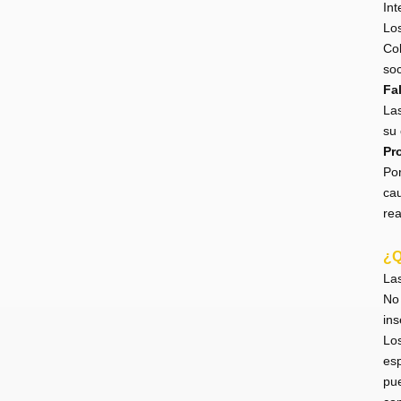
Int
Los
Col
soc
Fa
Las
su 
Pr
Por
cau
re
¿Q
Las
No 
ins
Los
esp
pue