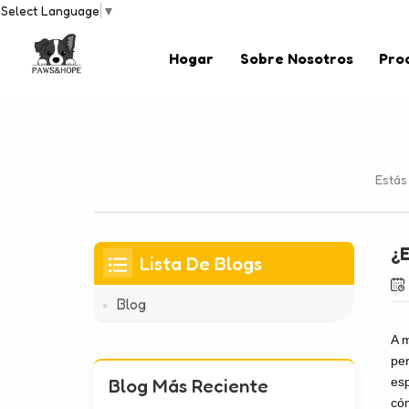
Select Language
▼
Hogar
Sobre Nosotros
Pro
Estás
¿E
Lista De Blogs
Blog
A m
per
Blog Más Reciente
esp
cóm