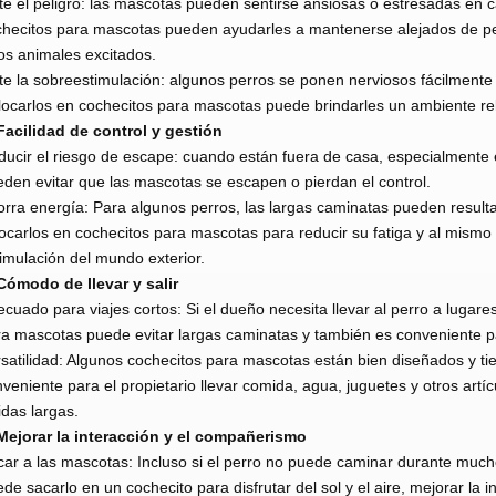
te el peligro: las mascotas pueden sentirse ansiosas o estresadas en c
hecitos para mascotas pueden ayudarles a mantenerse alejados de pe
os animales excitados.
te la sobreestimulación: algunos perros se ponen nerviosos fácilmente an
ocarlos en cochecitos para mascotas puede brindarles un ambiente rel
Facilidad de control y gestión
ucir el riesgo de escape: cuando están fuera de casa, especialmente 
den evitar que las mascotas se escapen o pierdan el control.
rra energía: Para algunos perros, las largas caminatas pueden resul
ocarlos en cochecitos para mascotas para reducir su fatiga y al mismo
imulación del mundo exterior.
Cómodo de llevar y salir
cuado para viajes cortos: Si el dueño necesita llevar al perro a lugar
a mascotas puede evitar largas caminatas y también es conveniente par
satilidad: Algunos cochecitos para mascotas están bien diseñados y 
veniente para el propietario llevar comida, agua, juguetes y otros artí
idas largas.
 Mejorar la interacción y el compañerismo
ar a las mascotas: Incluso si el perro no puede caminar durante muc
de sacarlo en un cochecito para disfrutar del sol y el aire, mejorar la 