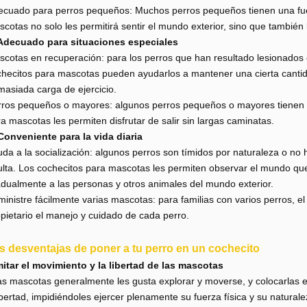
cuado para perros pequeños: Muchos perros pequeños tienen una fuerz
cotas no solo les permitirá sentir el mundo exterior, sino que también l
 Adecuado para situaciones especiales
cotas en recuperación: para los perros que han resultado lesionados 
hecitos para mascotas pueden ayudarlos a mantener una cierta cantida
asiada carga de ejercicio.
ros pequeños o mayores: algunos perros pequeños o mayores tienen u
a mascotas les permiten disfrutar de salir sin largas caminatas.
Conveniente para la vida diaria
da a la socialización: algunos perros son tímidos por naturaleza o no
lta. Los cochecitos para mascotas les permiten observar el mundo qu
dualmente a las personas y otros animales del mundo exterior.
inistre fácilmente varias mascotas: para familias con varios perros, el
pietario el manejo y cuidado de cada perro.
s desventajas de poner a tu perro en un cochecito
itar el movimiento y la libertad de las mascotas
as mascotas generalmente les gusta explorar y moverse, y colocarlas 
ibertad, impidiéndoles ejercer plenamente su fuerza física y su naturale