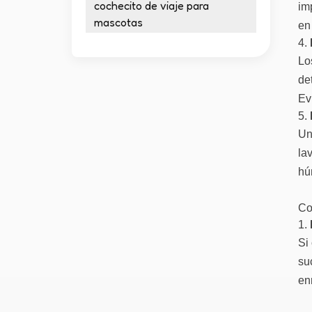
cochecito de viaje para
im
mascotas
en 
4.
Lo
de
Ev
5.
Un
la
hú
Co
1.
Si
su
en