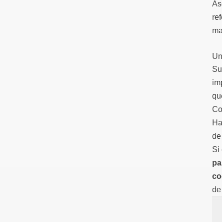
As
ref
ma
Un
Su
im
qu
Co
Ha
de 
Si
pa
co
de