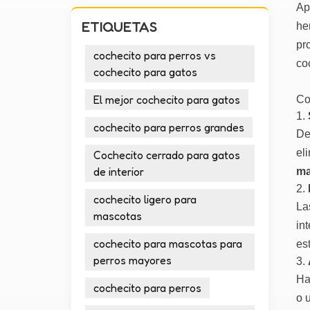
Ap
ETIQUETAS
he
pr
cochecito para perros vs
co
cochecito para gatos
El mejor cochecito para gatos
Co
1.
cochecito para perros grandes
De
el
Cochecito cerrado para gatos
de interior
ma
2.
cochecito ligero para
La
mascotas
in
cochecito para mascotas para
es
perros mayores
3.
Ha
cochecito para perros
o 