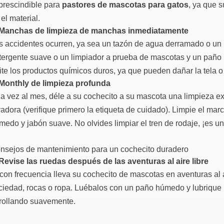
prescindible para
pastores de mascotas para gatos
, ya que 
el material.
Manchas de limpieza de manchas inmediatamente
s accidentes ocurren, ya sea un tazón de agua derramado o u
tergente suave o un limpiador a prueba de mascotas y un pañ
ite los productos químicos duros, ya que pueden dañar la tela o i
Monthly de limpieza profunda
a vez al mes, déle a su cochecito a su mascota una limpieza exhau
vadora (verifique primero la etiqueta de cuidado). Limpie el ma
medo y jabón suave. No olvides limpiar el tren de rodaje, ¡es un 
nsejos de mantenimiento para un cochecito duradero
Revise las ruedas después de las aventuras al aire libre
 con frecuencia lleva su cochecito de mascotas en aventuras al 
ciedad, rocas o ropa. Luébalos con un paño húmedo y lubrique l
rollando suavemente.