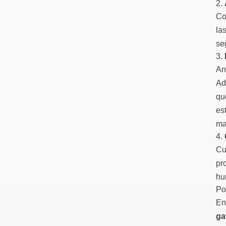
2.
Co
la
se
3.
An
Ad
qu
es
ma
4.
Cu
pr
hu
Po
En
ga