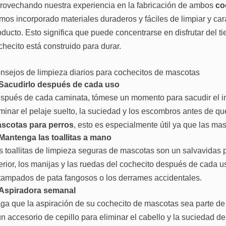
rovechando nuestra experiencia en la fabricación de ambos
co
mos incorporado materiales duraderos y fáciles de limpiar y ca
oducto. Esto significa que puede concentrarse en disfrutar del 
checito está construido para durar.
nsejos de limpieza diarios para cochecitos de mascotas
Sacudirlo después de cada uso
spués de cada caminata, tómese un momento para sacudir el int
iminar el pelaje suelto, la suciedad y los escombros antes de qu
scotas para perros
, esto es especialmente útil ya que las ma
Mantenga las toallitas a mano
s toallitas de limpieza seguras de mascotas son un salvavidas p
terior, los manijas y las ruedas del cochecito después de cada u
tampados de pata fangosos o los derrames accidentales.
Aspiradora semanal
ga que la aspiración de su cochecito de mascotas sea parte de
un accesorio de cepillo para eliminar el cabello y la suciedad de 