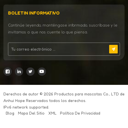
BOLETIN INFORMATIVO
Continúe leyendo, manténgase informado, suscríbase y le
invitamos a que nos cuente lo que piensa.
Derechos de autor © 2026 Productos para mascotas Co., LTD de
Anhui Hope Reservados todos los derechos.
IPv6 network supported.
Blog
Mapa Del Sitio
XML
Política De Privacidad