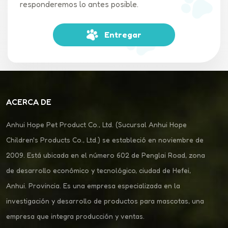
responderemos lo antes posible.
agrícolas (Suministro de tractores, Rural King).Reflexiones
finalesMientras que un cochecito para perros Podría parecer
una solución alternativa para Walmart, apegarse a tiendas
Entregar
que admiten mascotas Garantiza una experiencia sin estrés
para ti, tu cachorro y el personal de la tienda. Prioriza siempre
la capacitación, la seguridad y el respeto a las políticas de la
tienda. ¡Felices compras!Palabras clave:cochecito para perros
en Walmart, tiendas que admiten perros, se permiten perros
ACERCA DE
en Target, Tractor Supply admite perros, se permiten perros
en Home Depot, Lowe's admite perros.🐾 ¿Tienes una tienda
Anhui Hope Pet Product Co., Ltd. (Sucursal Anhui Hope
favorita para perros? ¡Compártela en los comentarios! 🐾
Children's Products Co., Ltd.) se estableció en noviembre de
2009. Está ubicada en el número 602 de Penglai Road, zona
de desarrollo económico y tecnológico, ciudad de Hefei,
Anhui. Provincia. Es una empresa especializada en la
investigación y desarrollo de productos para mascotas, una
empresa que integra producción y ventas.