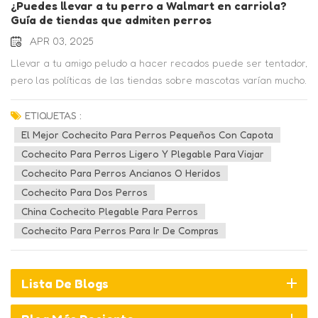
¿Puedes llevar a tu perro a Walmart en carriola?
Guía de tiendas que admiten perros
APR 03, 2025
Llevar a tu amigo peludo a hacer recados puede ser tentador,
pero las políticas de las tiendas sobre mascotas varían mucho.
Si te lo preguntas, "¿Puedo llevar a mi perro a Walmart en un
cochecito?" o qué minoristas aceptan mascotas, esta guía
ETIQUETAS :
desglosa las reglas para tiendas populares como Walmart,
El Mejor Cochecito Para Perros Pequeños Con Capota
Objetivo, Suministro de tractores, Home Depot, y Lowe's.1.
Cochecito Para Perros Ligero Y Plegable Para Viajar
Walmart: Solo animales de servicio (no se admiten mascotas
Cochecito Para Perros Ancianos O Heridos
en cochecitos)La política de Walmart es clara: solo perros de
Cochecito Para Dos Perros
servicio definidos por la ADA Se permiten dentro de las
China Cochecito Plegable Para Perros
tiendas. Se admiten mascotas, animales de apoyo emocional y
Cochecito Para Perros Para Ir De Compras
perros en cochecitos o transportines. no permitido, incluso si se
portan bien. Los empleados pueden preguntar:"¿Es este un
animal de servicio?"“¿Qué tarea está entrenado para
Lista De Blogs
realizar?”¿Por qué? Esta norma está impulsada por los códigos
sanitarios (en especial en las tiendas que venden productos