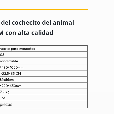
 del cochecito del animal
con alta calidad
hecito para mascotas
203
sonalizable
*490*1050mm
5*23,5*65 CM
32x56cm
0*290*650mm
7,4 kg
ilos
piezas