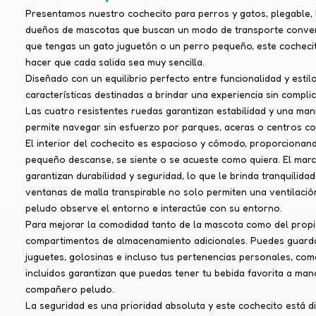
Presentamos nuestro cochecito para perros y gatos, plegable, l
dueños de mascotas que buscan un modo de transporte conven
que tengas un gato juguetón o un perro pequeño, este cochecit
hacer que cada salida sea muy sencilla.
Diseñado con un equilibrio perfecto entre funcionalidad y estil
características destinadas a brindar una experiencia sin compl
Las cuatro resistentes ruedas garantizan estabilidad y una man
permite navegar sin esfuerzo por parques, aceras o centros co
El interior del cochecito es espacioso y cómodo, proporcionan
pequeño descanse, se siente o se acueste como quiera. El marco
garantizan durabilidad y seguridad, lo que le brinda tranquilida
ventanas de malla transpirable no solo permiten una ventilac
peludo observe el entorno e interactúe con su entorno.
Para mejorar la comodidad tanto de la mascota como del propi
compartimentos de almacenamiento adicionales. Puedes guarda
juguetes, golosinas e incluso tus pertenencias personales, com
incluidos garantizan que puedas tener tu bebida favorita a man
compañero peludo.
La seguridad es una prioridad absoluta y este cochecito está 