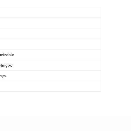
omizable
Ningbo
ays