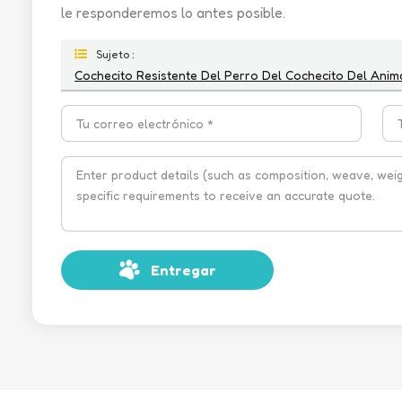
le responderemos lo antes posible.
Sujeto :
Cochecito Resistente Del Perro Del Cochecito Del An
Entregar