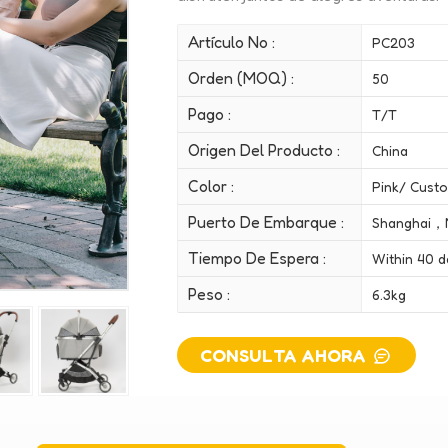
Artículo No :
PC203
Orden (MOQ) :
50
Pago :
T/T
Origen Del Producto :
China
Color :
Pink/ Cust
Puerto De Embarque :
Shanghai，
Tiempo De Espera :
Within 40 d
Peso :
6.3kg
CONSULTA AHORA