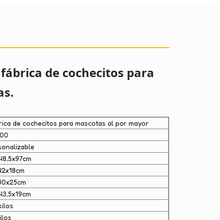
 fábrica de cochecitos para
as.
rica de cochecitos para mascotas al por mayor
700
sonalizable
48,5x97cm
42x18cm
30x25cm
43,5x19cm
kilos
ilos