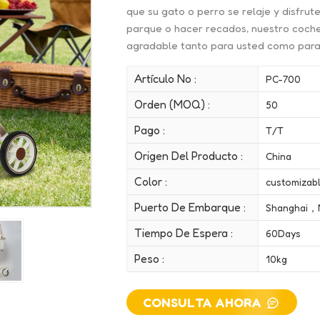
que su gato o perro se relaje y disfrut
parque o hacer recados, nuestro coche
agradable tanto para usted como para
Artículo No :
PC-700
Orden (MOQ) :
50
Pago :
T/T
Origen Del Producto :
China
Color :
customizab
Puerto De Embarque :
Shanghai，
Tiempo De Espera :
60Days
Peso :
10kg
CONSULTA AHORA