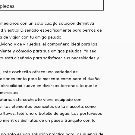
piezas
dianos con un solo clic, ¡la solución definitiva
 y estilo! Diseñado específicamente para perros de
 de viajar con tu amigo peludo.
iviano y de 4 ruedas, el compañero ideal para los
iente y cómodo para sus amigos peludos. Ya sea
o está diseñado para satisfacer sus necesidades y
o, este cochecito ofrece una variedad de
icaciones tanto para la mascota como para el dueño.
iobrabilidad suave en diversos terrenos, lo que le
merciales.
etario, este cochecito viene equipado con
r los elementos esenciales de tu mascota, como
o llaves, teléfono o botella de agua. Los portavasos
o mientras disfrutas de un paseo tranquilo con tu
s no solo es una solución práctica para los dueños de