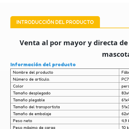
INTRODUCCIÓN DEL PRODUCTO
Venta al por mayor y directa de
mascot
Información del producto
Nombre del producto
Fáb
Número de artículo.
PC
Color
per
Tamaño desplegado
83x
Tamaño plegable
61x
Tamaño del transportista
51x
Tamaño de embalaje
62x
Peso neto
4,9 
Peso máximo de carga
10 k