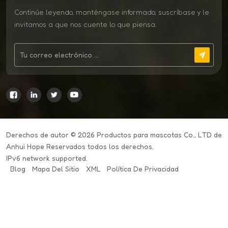
Continúe leyendo, manténgase informado, suscríbase y le
invitamos a que nos cuente lo que piensa.
Derechos de autor © 2026 Productos para mascotas Co., LTD de
Anhui Hope Reservados todos los derechos.
IPv6 network supported.
Blog
Mapa Del Sitio
XML
Política De Privacidad