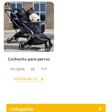
Cochecito para perros
Tech Cloth New de 4
PC-201A
50
T/T
ruedas
VER DETALLE
Categorías