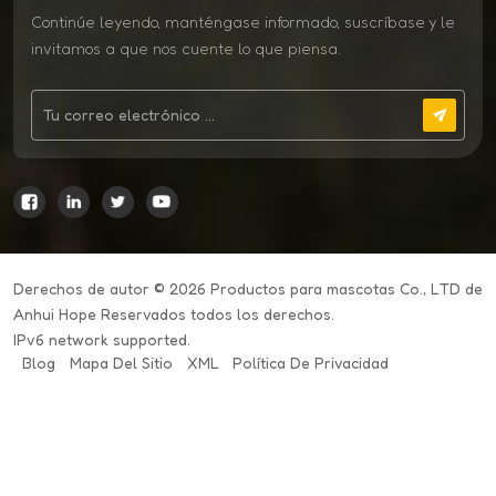
Continúe leyendo, manténgase informado, suscríbase y le
invitamos a que nos cuente lo que piensa.
Derechos de autor © 2026 Productos para mascotas Co., LTD de
Anhui Hope Reservados todos los derechos.
IPv6 network supported.
Blog
Mapa Del Sitio
XML
Política De Privacidad