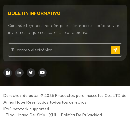
BOLETIN INFORMATIVO
Continúe leyendo, manténgase informado, suscríbase y le
invitamos a que nos cuente lo que piensa.
Derechos de autor © 2026 Productos para mascotas Co., LTD de
Anhui Hope Reservados todos los derechos.
IPv6 network supported.
Blog
Mapa Del Sitio
XML
Política De Privacidad