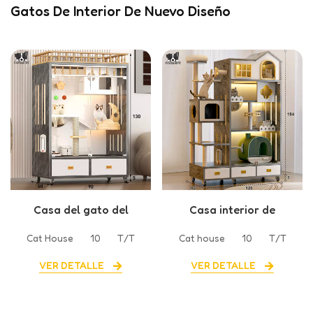
Gatos De Interior De Nuevo Diseño
Casa del gato del
Casa interior de
marco de escalada del
madera para gatos con
Cat House
10
T/T
Cat house
10
T/T
gato interior de madera
marco de escalada para
del registro de la serie
gatos Ocean
VER DETALLE
VER DETALLE
del castillo