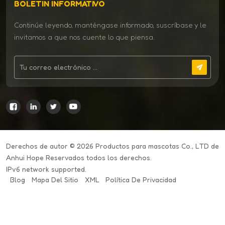
BOLETIN INFORMATIVO
Continúe leyendo, manténgase informado, suscríbase y le
invitamos a que nos cuente lo que piensa.
Derechos de autor © 2026 Productos para mascotas Co., LTD de
Anhui Hope Reservados todos los derechos.
IPv6 network supported.
Blog
Mapa Del Sitio
XML
Política De Privacidad