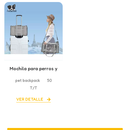
Mochila para perros y
gatos
pet backpack
50
T/T
VER DETALLE