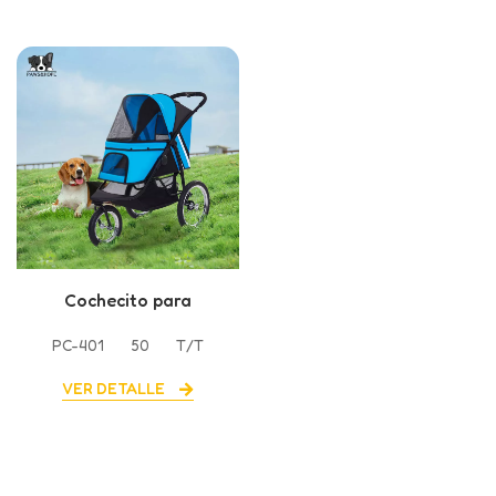
Cochecito para
mascotas con ruedas
PC-401
50
T/T
grandes
VER DETALLE