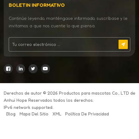
BOLETIN INFORMATIVO
Continúe leyendo, manténgase informado, suscríbase y le
invitamos a que nos cuente lo que piensa.
Derechos de autor © 2026 Productos para mascotas Co., LTD de
Anhui Hope Reservados todos los derechos.
IPv6 network supported.
Blog
Mapa Del Sitio
XML
Política De Privacidad