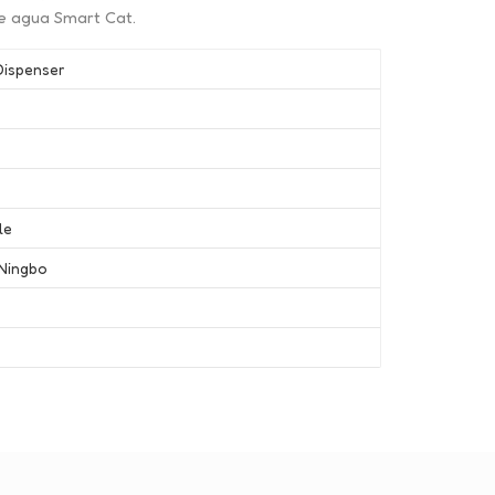
de agua Smart Cat.
Dispenser
le
Ningbo