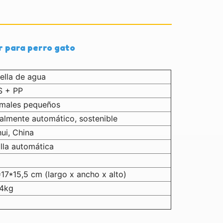
 para perro gato
ella de agua
S + PP
imales pequeños
almente automático, sostenible
ui, China
illa automática
17*15,5 cm (largo x ancho x alto)
94kg