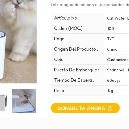
felino agua dulce con el dispensador 
Artículo No :
Cat Water 
Orden (MOQ) :
100
Pago :
T/T
Origen Del Producto :
China
Color :
Customizab
Puerto De Embarque :
Shanghai，
Tiempo De Espera :
60days
Peso :
1kg
CONSULTA AHORA