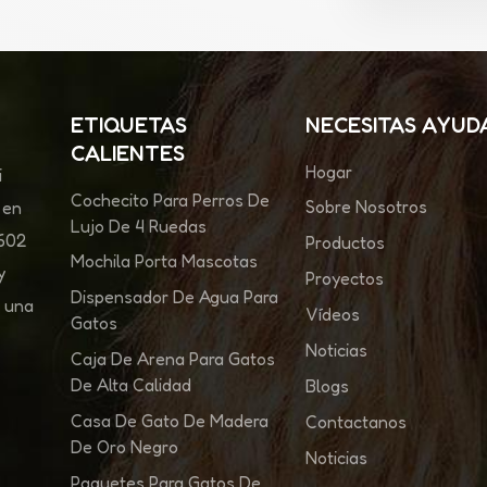
ETIQUETAS
NECESITAS AYUD
CALIENTES
Hogar
i
Cochecito Para Perros De
Sobre Nosotros
 en
Lujo De 4 Ruedas
 602
Productos
Mochila Porta Mascotas
y
Proyectos
Dispensador De Agua Para
s una
Vídeos
Gatos
Noticias
Caja De Arena Para Gatos
De Alta Calidad
Blogs
Casa De Gato De Madera
Contactanos
De Oro Negro
Noticias
Paquetes Para Gatos De