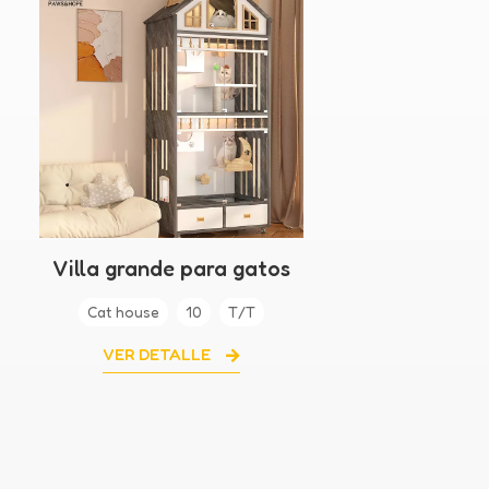
Villa grande para gatos
para gatos
Cat house
10
T/T
VER DETALLE