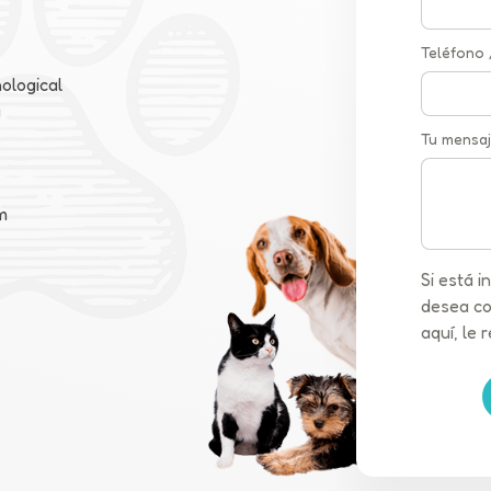
Teléfono
ological
a
Tu mensaj
m
Si está 
desea co
aquí, le