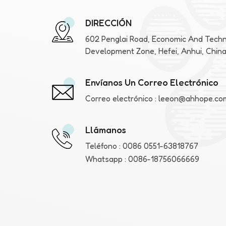
DIRECCIÓN
602 Penglai Road, Economic And Techn
Development Zone, Hefei, Anhui, Chin
Envíanos Un Correo Electrónico
Correo electrónico :
leeon@ahhope.co
Llámanos
Teléfono :
0086 0551-63818767
Whatsapp :
0086-18756066669