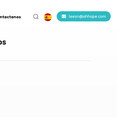
leeon@ahhope.com
ntactanos
os