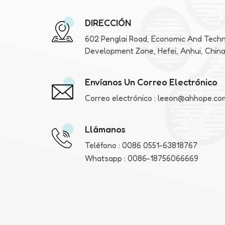
DIRECCIÓN
602 Penglai Road, Economic And Techn
Development Zone, Hefei, Anhui, Chin
Envíanos Un Correo Electrónico
Correo electrónico :
leeon@ahhope.co
Llámanos
Teléfono :
0086 0551-63818767
Whatsapp :
0086-18756066669