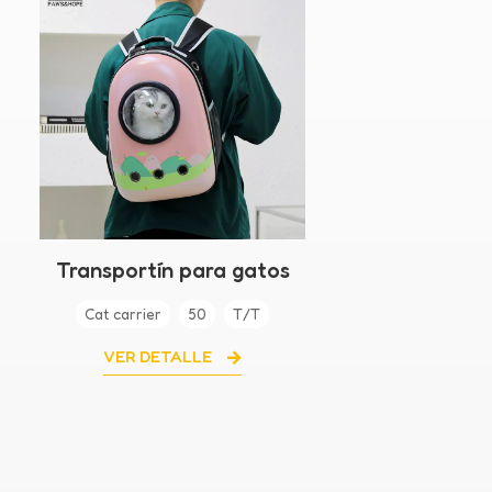
Transportín para gatos
con burbuja
Cat carrier
50
T/T
transparente
VER DETALLE