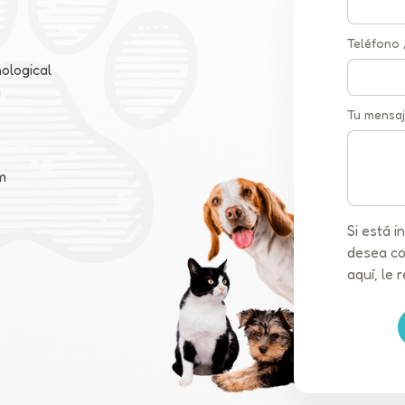
Teléfono
ological
a
Tu mensaj
m
Si está 
desea co
aquí, le