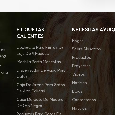
ETIQUETAS
NECESITAS AYUD
CALIENTES
Hogar
i
Cochecito Para Perros De
Sobre Nosotros
 en
Lujo De 4 Ruedas
 602
Productos
Mochila Porta Mascotas
y
Proyectos
Dispensador De Agua Para
s una
Vídeos
Gatos
Noticias
Caja De Arena Para Gatos
De Alta Calidad
Blogs
Casa De Gato De Madera
Contactanos
De Oro Negro
Noticias
Paquetes Para Gatos De