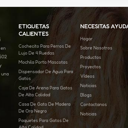
ETIQUETAS
NECESITAS AYUD
CALIENTES
Hogar
i
Cochecito Para Perros De
Sobre Nosotros
 en
Lujo De 4 Ruedas
 602
Productos
Mochila Porta Mascotas
y
Proyectos
Dispensador De Agua Para
s una
Vídeos
Gatos
Noticias
Caja De Arena Para Gatos
De Alta Calidad
Blogs
Casa De Gato De Madera
Contactanos
De Oro Negro
Noticias
Paquetes Para Gatos De
Alta Calidad.