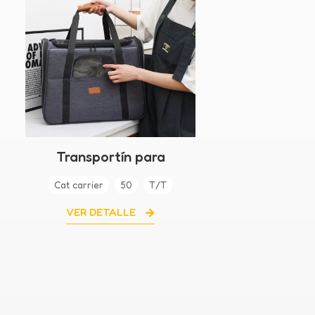
Transportín para
cachorros de viaje
Cat carrier
50
T/T
plegable con lados
suaves
VER DETALLE