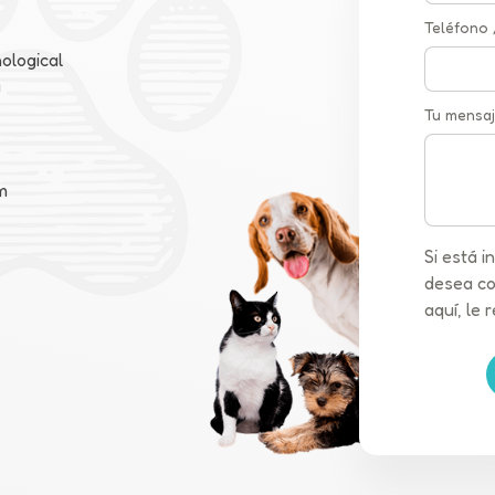
Teléfono
ological
a
Tu mensaj
m
Si está 
desea co
aquí, le