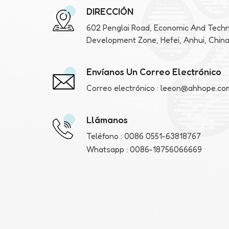
DIRECCIÓN
602 Penglai Road, Economic And Techn
Development Zone, Hefei, Anhui, Chin
Envíanos Un Correo Electrónico
Correo electrónico :
leeon@ahhope.co
Llámanos
Teléfono :
0086 0551-63818767
Whatsapp :
0086-18756066669