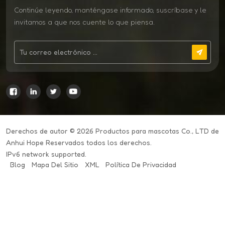
Continúe leyendo, manténgase informado, suscríbase y le
invitamos a que nos cuente lo que piensa.
Derechos de autor © 2026 Productos para mascotas Co., LTD de
Anhui Hope Reservados todos los derechos.
IPv6 network supported.
Blog
Mapa Del Sitio
XML
Política De Privacidad