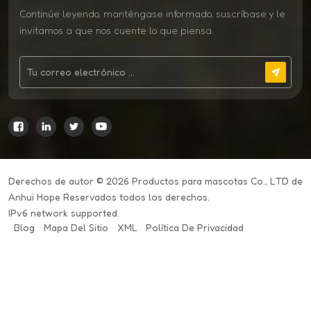
Continúe leyendo, manténgase informado, suscríbase y le
invitamos a que nos cuente lo que piensa.
Derechos de autor © 2026 Productos para mascotas Co., LTD de
Anhui Hope Reservados todos los derechos.
IPv6 network supported.
Blog
Mapa Del Sitio
XML
Política De Privacidad